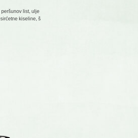
 peršunov list, ulje
 sirćetne kiseline, š