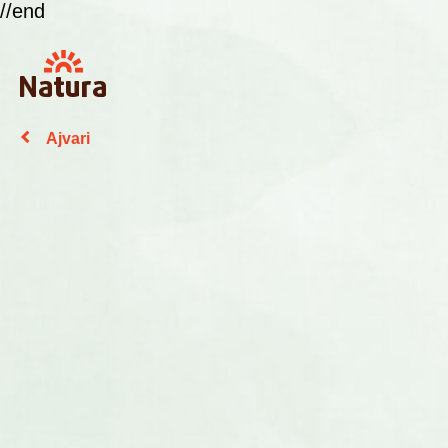
//end
Ajvari