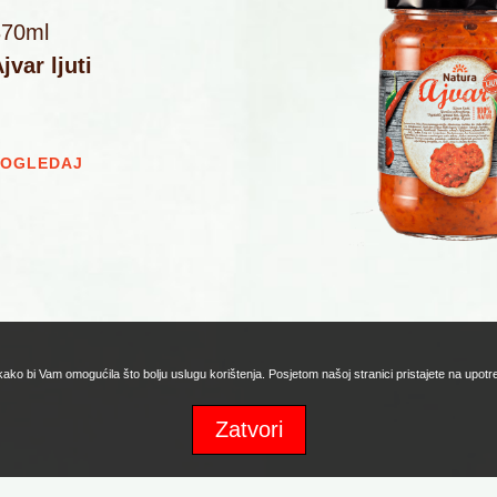
370ml
jvar ljuti
POGLEDAJ
 kako bi Vam omogućila što bolju uslugu korištenja. Posjetom našoj stranici pristajete na upot
Zatvori