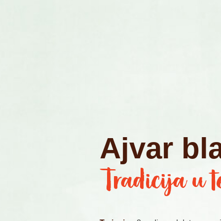
A
j
v
a
r
b
l
Tradicija u t