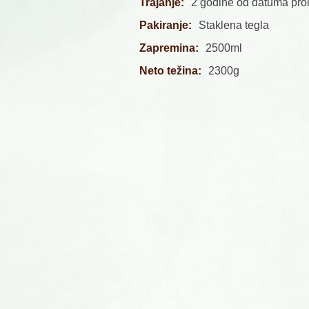
Trajanje:
2 godine od datuma pro
Pakiranje:
Staklena tegla
Zapremina:
2500ml
Neto težina:
2300g