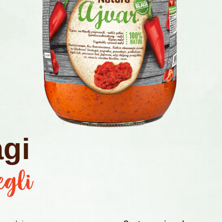
a
g
i
egli