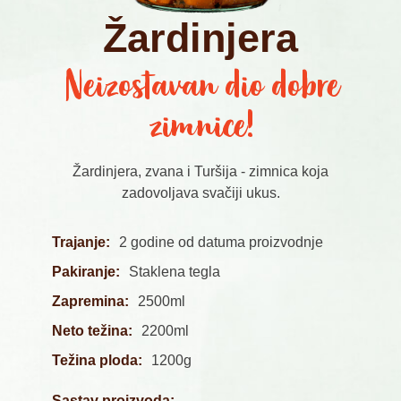
Žardinjera
Neizostavan dio dobre
zimnice!
Žardinjera, zvana i Turšija - zimnica koja
zadovoljava svačiji ukus.
Trajanje:
2 godine od datuma proizvodnje
Pakiranje:
Staklena tegla
Zapremina:
2500ml
Neto težina:
2200ml
Težina ploda:
1200g
Sastav proizvoda: