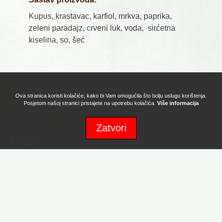
Kupus, krastavac, karfiol, mrkva, paprika,
zeleni paradajz, crveni luk, voda, sirćetna
kiselina, so, šeć
Ova stranica koristi kolačiće, kako bi Vam omogućila što bolju uslugu korištenja.
Posjetom našoj stranici pristajete na upotrebu kolačića.
Više informacija
Zatvori
Sva prava zadržava Naturafood d.o.o. Copyright 2017. Powered by:
Promotion d.o.o.