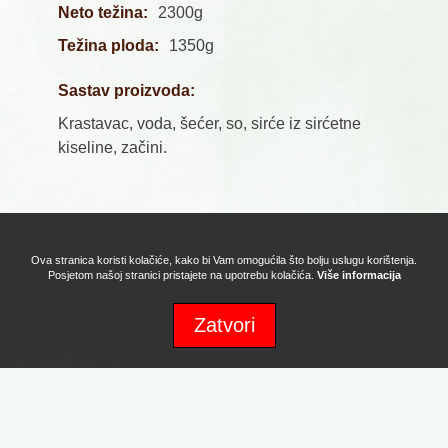
Neto težina:
2300g
Težina ploda:
1350g
Sastav proizvoda:
Krastavac, voda, šećer, so, sirće iz sirćetne
kiseline, začini.
Ova stranica koristi kolačiće, kako bi Vam omogućila što bolju uslugu korištenja.
Posjetom našoj stranici pristajete na upotrebu kolačića.
Više informacija
Zatvori