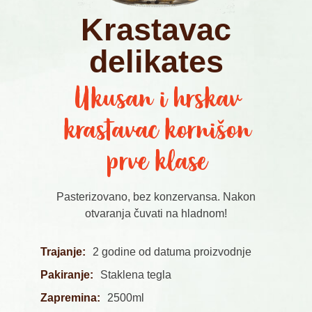
Krastavac
delikates
Ukusan i hrskav
krastavac kornišon
prve klase
Pasterizovano, bez konzervansa. Nakon
otvaranja čuvati na hladnom!
Trajanje:
2 godine od datuma proizvodnje
Pakiranje:
Staklena tegla
Zapremina:
2500ml