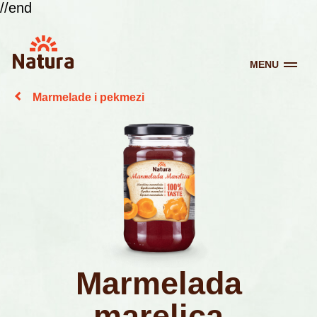
//end
MENU
Marmelade i pekmezi
Marmelada
marelica