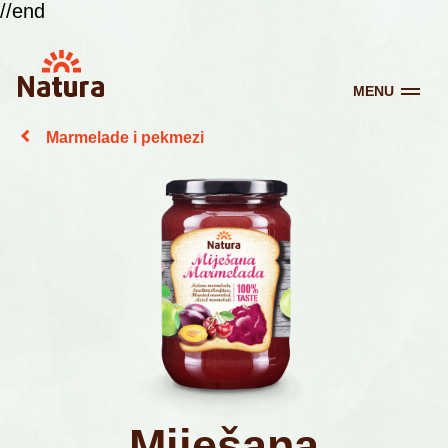
//end
MENU
Marmelade i pekmezi
Miješana