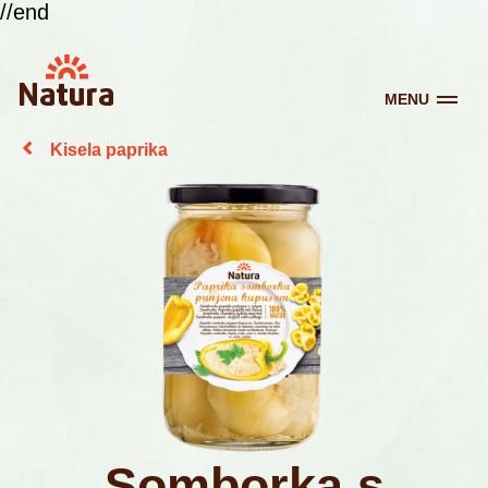
//end
MENU
Kisela paprika
Somborka s