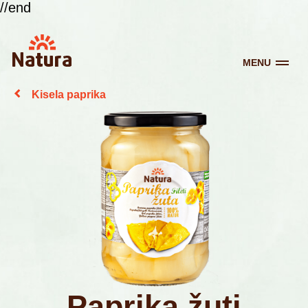
//end
MENU
Kisela paprika
Paprika žuti