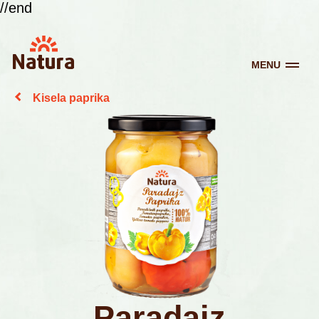
//end
MENU
Kisela paprika
Paradajz