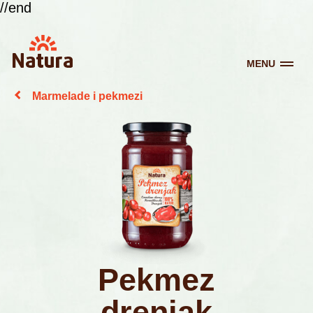
//end
MENU
Marmelade i pekmezi
Pekmez
drenjak