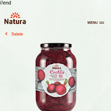
//end
MENU
Salate