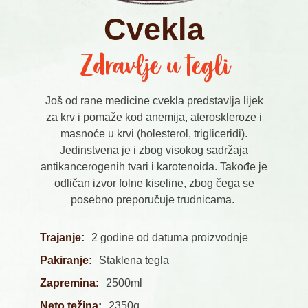
Cvekla
Zdravlje u tegli
Još od rane medicine cvekla predstavlja lijek
za krv i pomaže kod anemija, ateroskleroze i
masnoće u krvi (holesterol, trigliceridi).
Jedinstvena je i zbog visokog sadržaja
antikancerogenih tvari i karotenoida. Takođe je
odličan izvor folne kiseline, zbog čega se
posebno preporučuje trudnicama.
Trajanje:
2 godine od datuma proizvodnje
Pakiranje:
Staklena tegla
Zapremina:
2500ml
Neto težina:
2350g