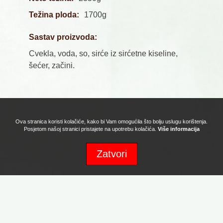
Težina ploda:
1700g
Sastav proizvoda:
Cvekla, voda, so, sirće iz sirćetne kiseline,
šećer, začini.
Ova stranica koristi kolačiće, kako bi Vam omogućila što bolju uslugu korištenja.
Posjetom našoj stranici pristajete na upotrebu kolačića.
Više informacija
Zatvori