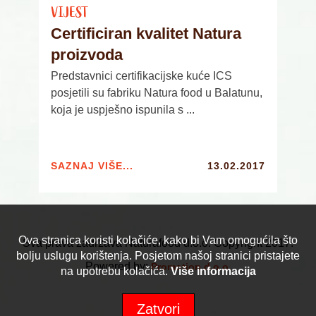
VIJEST
Certificiran kvalitet Natura
proizvoda
Predstavnici certifikacijske kuće ICS
posjetili su fabriku Natura food u Balatunu,
koja je uspješno ispunila s ...
SAZNAJ VIŠE...
13.02.2017
Ova stranica koristi kolačiće, kako bi Vam omogućila što
Sva prava zadržava Naturafood d.o.o. Copyright 2017.
bolju uslugu korištenja. Posjetom našoj stranici pristajete
Powered by:
Promotion d.o.o.
na upotrebu kolačića.
Više informacija
Zatvori