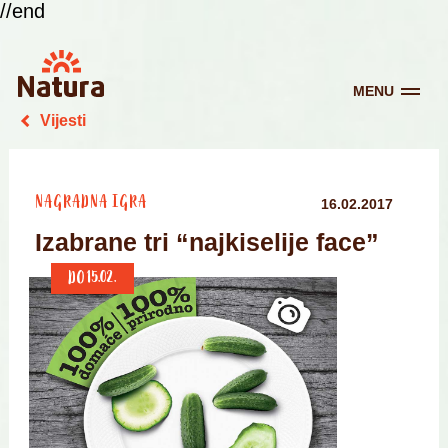
//end
MENU
Vijesti
NAGRADNA IGRA
16.02.2017
Izabrane tri “najkiselije face”
DO 15.02.