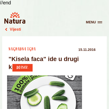
//end
MENU
Vijesti
NAGRADNA IGRA
15.11.2016
"Kisela faca" ide u drugi
krug!
DO 15.02.