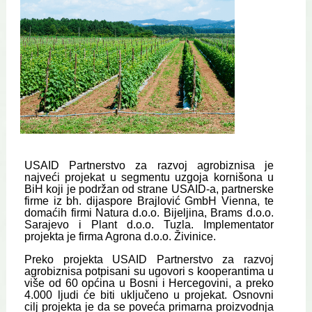
USAID Partnerstvo za razvoj agrobiznisa
je
najveći projekat u segmentu uzgoja kornišona u
BiH koji je podržan od strane USAID-a, partnerske
firme iz bh. dijaspore Brajlović GmbH Vienna, te
domaćih firmi Natura d.o.o. Bijeljina, Brams d.o.o.
Sarajevo i Plant d.o.o. Tuzla. Implementator
projekta je firma Agrona d.o.o. Živinice.
Preko projekta USAID Partnerstvo za razvoj
agrobiznisa potpisani su ugovori s kooperantima u
više od 60 općina u Bosni i Hercegovini, a preko
4.000 ljudi će biti uključeno u projekat. Osnovni
cilj projekta je da se poveća primarna proizvodnja