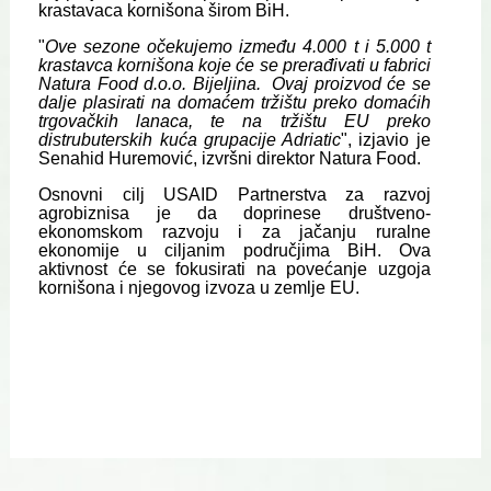
krastavaca kornišona širom BiH.
"
Ove sezone očekujemo između 4.000 t i 5.000 t
krastavca kornišona koje će se prerađivati u fabrici
Natura Food d.o.o. Bijeljina. Ovaj proizvod će se
dalje plasirati na domaćem tržištu preko domaćih
trgovačkih lanaca, te na tržištu EU preko
distrubuterskih kuća grupacije Adriatic
", izjavio je
Senahid Huremović, izvršni direktor Natura Food.
Osnovni cilj USAID Partnerstva za razvoj
agrobiznisa je da doprinese društveno-
ekonomskom razvoju i za jačanju ruralne
ekonomije u ciljanim područjima BiH. Ova
aktivnost će se fokusirati na povećanje uzgoja
kornišona i njegovog izvoza u zemlje EU.