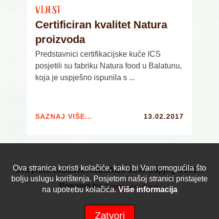
VIJEST
Certificiran kvalitet Natura
proizvoda
Predstavnici certifikacijske kuće ICS
posjetili su fabriku Natura food u Balatunu,
koja je uspješno ispunila s ...
SAZNAJ VIŠE...
13.02.2017
Ova stranica koristi kolačiće, kako bi Vam omogućila što
Sva prava zadržava Naturafood d.o.o. Copyright 2017.
bolju uslugu korištenja. Posjetom našoj stranici pristajete
Powered by:
Promotion d.o.o.
na upotrebu kolačića.
Više informacija
Zatvori