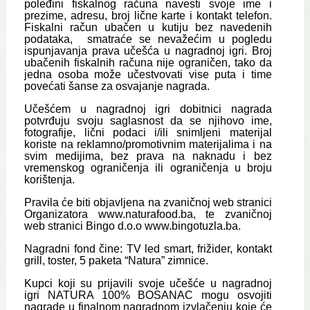
poleđini fiskalnog računa navesti svoje ime i
prezime, adresu, broj lične karte i kontakt telefon.
Fiskalni račun ubačen u kutiju bez navedenih
podataka, smatraće se nevažećim u pogledu
ispunjavanja prava učešća u nagradnoj igri. Broj
ubačenih fiskalnih računa nije ograničen, tako da
jedna osoba može učestvovati vise puta i time
povećati šanse za osvajanje nagrada.
Učešćem u nagradnoj igri dobitnici nagrada
potvrđuju svoju saglasnost da se njihovo ime,
fotografije, lični podaci i/ili snimljeni materijal
koriste na reklamno/promotivnim materijalima i na
svim medijima, bez prava na naknadu i bez
vremenskog ograničenja ili ograničenja u broju
korištenja.
Pravila će biti objavljena na zvaničnoj web stranici
Organizatora www.naturafood.ba, te zvaničnoj
web stranici Bingo d.o.o www.bingotuzla.ba.
Nagradni fond čine: TV led smart, frižider, kontakt
grill, toster, 5 paketa “Natura” zimnice.
Kupci koji su prijavili svoje učešće u nagradnoj
igri NATURA 100% BOSANAC mogu osvojiti
nagrade u finalnom nagradnom izvlačenju koje će