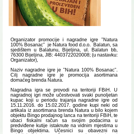
Organizator promocije i nagradne igre "Natura
100% Bosanac" je Natura food d.o.o. Balatun, sa
sjedištem u Balatunu, Bijeljina, ul. Balatun bb,
76300 Bijeljina, JIB: 4403722020008; (u nastavku:
Organizator),
Naziv nagradne igre je "Natura 100% Bosanac".
Cilj nagradne igre je promocija asortimana
domaćeg brenda Natura.
Nagradna igra se provodi na teritoriji FBiH. U
nagradnoj igri može učestvovati svaki punoljetan
kupac koji u periodu trajanja nagradne igre od
15.11.2016. do 15.02.2017. godine kupi neki od
artikala iz asortimana brenda Natura u bilo kojem
objektu Bingo prodajnog lanca na teritoriji FBiH, te
ubaci fiskalni račun sa svojim podacima u
predviđene kutije istaknute na vidnim mjestima u
Bingo objektima. Učesnici su obavezni na