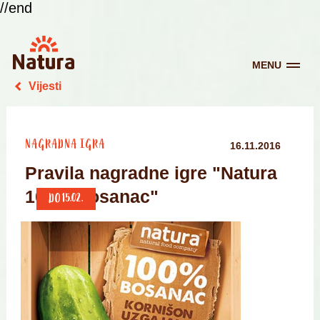
//end
MENU
Vijesti
NAGRADNA IGRA
16.11.2016
Pravila nagradne igre "Natura
100% Bosanac"
DO 15.02.