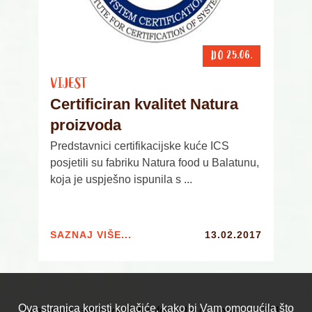
DO 25.06.
VIJEST
Certificiran kvalitet Natura
proizvoda
Predstavnici certifikacijske kuće ICS
posjetili su fabriku Natura food u Balatunu,
koja je uspješno ispunila s ...
SAZNAJ VIŠE...
13.02.2017
Ova stranica koristi kolačiće, kako bi Vam omogućila što
Sva prava zadržava Naturafood d.o.o. Copyright 2017.