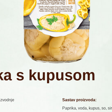
k
a
s
k
u
p
u
s
o
m
izvodnje
Sastav proizvoda:
Paprika, voda, kupus, so, sir