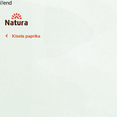
//end
Kisela paprika