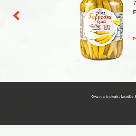
F
J
Ova stranica koristi kolačiće,