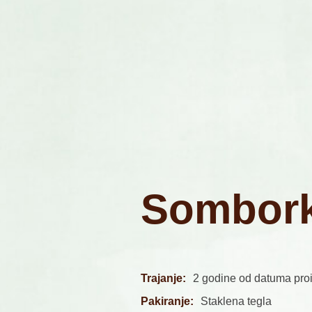
S
o
m
b
o
r
Trajanje:
2 godine od datuma pro
Pakiranje:
Staklena tegla