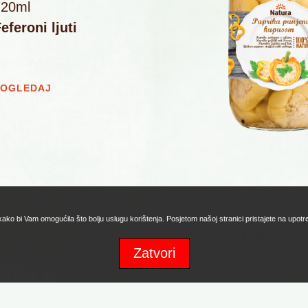
720ml
eferoni ljuti
POGLEDAJ
 kako bi Vam omogućila što bolju uslugu korištenja. Posjetom našoj stranici pristajete na upot
Zatvori