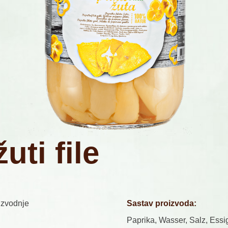
ž
u
t
i
f
i
l
e
izvodnje
Sastav proizvoda:
Paprika, Wasser, Salz, Essi