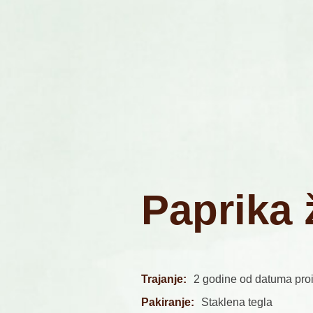
P
a
p
r
i
k
a
Trajanje:
2 godine od datuma pro
Pakiranje:
Staklena tegla