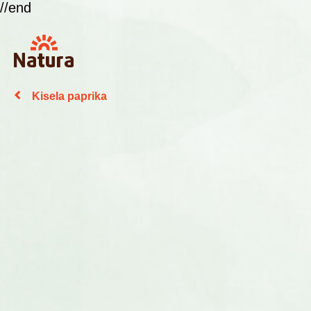
//end
Kisela paprika