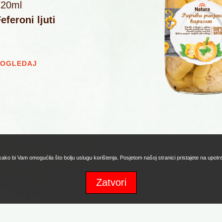
720ml
eferoni ljuti
POGLEDAJ
 kako bi Vam omogućila što bolju uslugu korištenja. Posjetom našoj stranici pristajete na upot
Zatvori