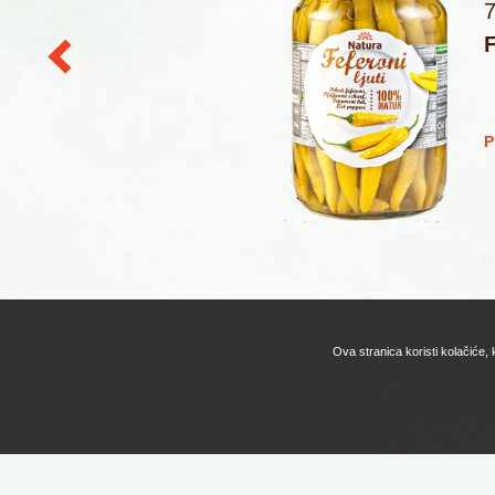
F
J
Ova stranica koristi kolačiće,